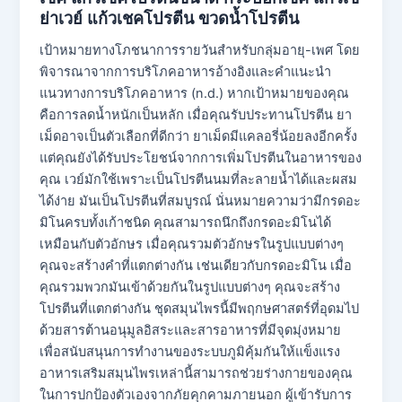
ย่าเวย์ แก้วเชคโปรตีน ขวดน้ำโปรตีน
เป้าหมายทางโภชนาการรายวันสำหรับกลุ่มอายุ-เพศ โดย
พิจารณาจากการบริโภคอาหารอ้างอิงและคำแนะนำ
แนวทางการบริโภคอาหาร (n.d.) หากเป้าหมายของคุณ
คือการลดน้ำหนักเป็นหลัก เมื่อคุณรับประทานโปรตีน ยา
เม็ดอาจเป็นตัวเลือกที่ดีกว่า ยาเม็ดมีแคลอรี่น้อยลงอีกครั้ง
แต่คุณยังได้รับประโยชน์จากการเพิ่มโปรตีนในอาหารของ
คุณ เวย์มักใช้เพราะเป็นโปรตีนนมที่ละลายน้ำได้และผสม
ได้ง่าย มันเป็นโปรตีนที่สมบูรณ์ นั่นหมายความว่ามีกรดอะ
มิโนครบทั้งเก้าชนิด คุณสามารถนึกถึงกรดอะมิโนได้
เหมือนกับตัวอักษร เมื่อคุณรวมตัวอักษรในรูปแบบต่างๆ
คุณจะสร้างคำที่แตกต่างกัน เช่นเดียวกับกรดอะมิโน เมื่อ
คุณรวมพวกมันเข้าด้วยกันในรูปแบบต่างๆ คุณจะสร้าง
โปรตีนที่แตกต่างกัน ชุดสมุนไพรนี้มีพฤกษศาสตร์ที่อุดมไป
ด้วยสารต้านอนุมูลอิสระและสารอาหารที่มีจุดมุ่งหมาย
เพื่อสนับสนุนการทำงานของระบบภูมิคุ้มกันให้แข็งแรง
อาหารเสริมสมุนไพรเหล่านี้สามารถช่วยร่างกายของคุณ
ในการปกป้องตัวเองจากภัยคุกคามภายนอก ผู้เข้ารับการ