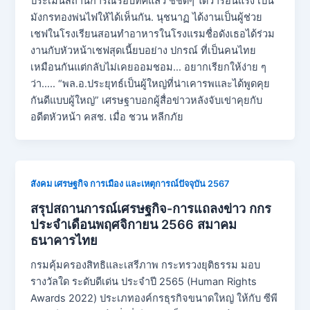
ประเมินสถานการณ์รอบทิศแล้ว ชี้ชัดๆ ได้ว่าร้อนแรง เป็น
มังกรทองพ่นไฟให้ได้เห็นกัน. นุชนาฏ ได้งานเป็นผู้ช่วย
เชฟในโรงเรียนสอนทําอาหารในโรงแรมชื่อดังเธอได้ร่วม
งานกับหัวหน้าเชฟสุดเนี้ยบอย่าง ปกรณ์ ที่เป็นคนไทย
เหมือนกันแต่กลับไม่เคยออมชอม… อยากเรียกให้ง่าย ๆ
ว่า….. “พล.อ.ประยุทธ์เป็นผู้ใหญ่ที่น่าเคารพและได้พูดคุย
กันดีแบบผู้ใหญ่” เศรษฐาบอกผู้สื่อข่าวหลังจับเข่าคุยกับ
อดีตหัวหน้า คสช. เมื่อ ชวน หลีกภัย
สังคม เศรษฐกิจ การเมือง และเหตุการณ์ปัจจุบัน 2567
สรุปสถานการณ์เศรษฐกิจ-การแถลงข่าว กกร
ประจำเดือนพฤศจิกายน 2566 สมาคม
ธนาคารไทย
กรมคุ้มครองสิทธิและเสรีภาพ กระทรวงยุติธรรม มอบ
รางวัลใด ระดับดีเด่น ประจำปี 2565 (Human Rights
Awards 2022) ประเภทองค์กรธุรกิจขนาดใหญ่ ให้กับ ซีพี